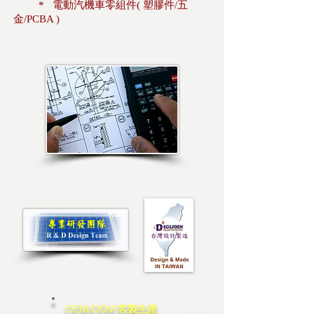
* 電動汽機車零組件( 塑膠件/五
金/PCBA )
OEM/ODM 客製生產