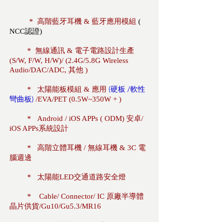
* 高階藍牙耳機 & 藍牙應用模組
(
NCC認證)
*
無線通訊 & 電子電路設計生產
(S/W, F/W, H/W)/ (2.4G/5.8G Wireless
Audio/DAC/ADC, 其他 )
(硬板 /軟性
* 太陽能板模組 & 應用
彎曲板)
/EVA/PET (0.5W~350W + )
* Android / iOS APPs ( ODM) 安卓/
iOS APPs系統設計
* 高階立體耳機 / 無線耳機 & 3C 電
腦週邊
* 太陽能LED交通道路安全燈
* Cable/ Connector/
IC 原廠半導體
晶片供貨/
Gu10/Gu5.3/MR16