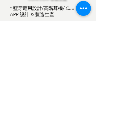
​* 藍牙應用設計/高階耳機/ Cable /
APP 設計 & 製造生產
* 無線通訊 & 電子電路 PCBA 設計 &
生產
* 太陽能應用設計
(硬板 /軟性彎曲板)
& 製造生產
* ID & 機構 (2D/3D )開模具設計
​* 塑膠零件生產 & 特殊精密五金
(Auto/ Moto parts)