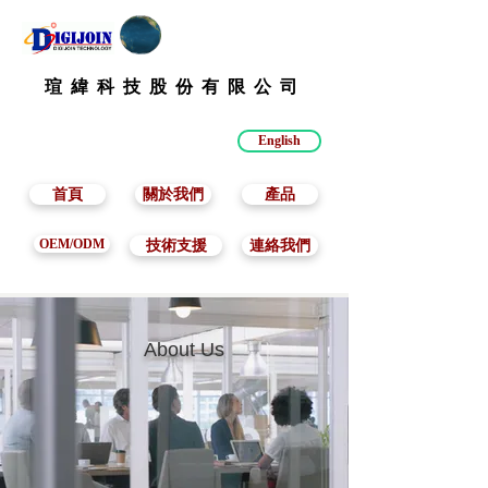
瑄 緯 科 技 股 份 有 限 公 司
English
首頁
關於我們
產品
OEM/ODM
技術支援
連絡我們
About Us