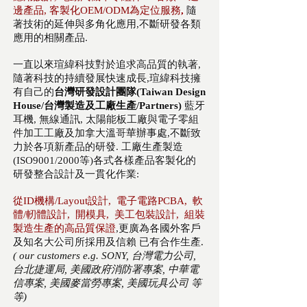
邊產品, 客製化OEM/ODM為定位服務
,
隨
著技術的延伸與多角化應用,不斷研發
各類
應用的相關產品.
一直以來瑄緯科技對於追求高品質的執著,
隨著科技的持續發展快速成長,瑄緯科技擁
有自己的
台灣研發設計
團隊
(Taiwan Design
House/台灣製造及工廠生產/Partners)
藍牙
耳機, 無線通訊, 太陽能板工廠與電子零組
件加工工廠及加拿大溫哥華辦事處,不斷致
力於各項新產品的
研發.
​
工廠生產製造
(ISO9001/2000等)各式各樣產品客製化的
研發整合設計及
一貫化作業:
從ID機構/Layout設計, 電子電路PCBA, 軟
體/軔體設計, 開模具, 美工包裝設計, 組裝
製造生產的高品質保證
,更廣為各國外客戶
及知名大公司所採用及信賴 已有合作生產
​.
( our customers e.g. SONY, 台灣電力公司,
台北捷運局, 美國政府消防署專案, 中華電
信專案, 美國麥當勞專案, 美國玩具公司 等
等)