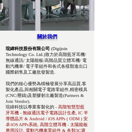
​關於我們
瑄緯科技股份有限公司
(Digijoin
Technology Co. Ltd.)
致力於高階藍牙耳機/
無線通訊/
太陽能板
/高階品質立體耳機/ 電
動汽機車/ 電子零組件和各式各樣類進出口
國際銷售及工廠批發製造.
我們的核心優勢為積極發展分享高品質,客
製化產品,與相關電子電路零組件,精密模具
(CNC/壓鑄)及塑膠射出
廠
製造(Partners &
Join Vendor).
​瑄緯科技以專業客製化的 -
高階智慧型藍
牙耳機 -
無線通訊電子電路設計生產, IC 半
導體晶片 &
Android / iOS APPs ( ODM ) 安
卓/iOS APPs
系統,
高階立體耳機 - 太陽能板
應用設計,
電動汽機車零組件 & 各類3C週